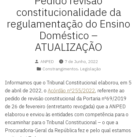
Pedido revisão
constitucionalidade da
regulamentação do Ensino
Doméstico –
ATUALIZAÇÃO
Posted
ANPED
7 de Junho, 2022
by
Posted
,
Constrangimentos
Legislação
in
Informamos que o Tribunal Constitucional elaborou, em 5
de abril de 2022, o
Acórdão nº255/2022
, referente ao
pedido de revisão constitucional da Portaria nº69/2019
de 26 de fevereiro (entretanto revogada) que a ANPED
elaborou e enviou às entidades com competência para o
encaminhar para o Tribunal Constitucional – o que a
Procuradoria-Geral da República fez e pelo qual estamos