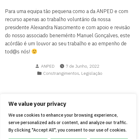
Para uma equipa tão pequena como a da ANPED e com
recurso apenas ao trabalho voluntário da nossa
presidente Alexandra Nascimento e com apoio e revisão
do nosso associado benemérito Manuel Gonçalves, este
acórdão é um louvor ao seu trabalho e ao empenho de
tod@s nós!
Posted
ANPED
7 de Junho, 2022
by
Posted
,
Constrangimentos
Legislação
in
We value your privacy
Navegação
Next
Next Post
We use cookies to enhance your browsing experience,
Ensino Doméstico Dentro da Lei
post:
de
serve personalized ads or content, and analyze our traffic.
artigos
By clicking "Accept All", you consent to our use of cookies.