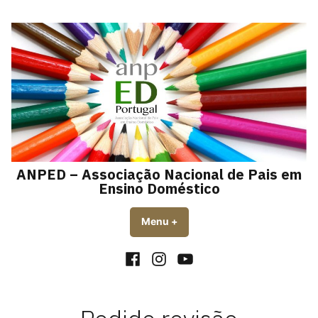
Skip
to
content
ANPED – Associação Nacional de Pais em
Ensino Doméstico
Menu
+
expanded
collapsed
Facebook
Instagram
YouTube